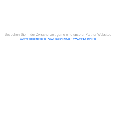
Besuchen Sie in der Zwischenzeit gerne eine unserer Partner-Websites
www.foodblog-toplist.de
·
www.fraktur-shirt.de
·
www.fraktur-shirts.de